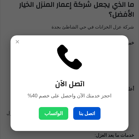
ما الذي يجعل شركة إعمار المنزل الخيار
الأفضل؟
شركة عزل الخزانات في حي الشاطئ بجدة
×
خبرة طويلة في السوق
:
لدينا سنوات من الخبرة في عزل الخزانات في مدينة جدة
بشكل عام وفي حي الشاطئ بشكل خاص. نحن نفهم تمامًا
احتياجات عملائنا ونقدم لهم الحلول الأمثل.
اتصل الآن
أعلى معايير الجودة
:
احجز خدمتك الآن واحصل على خصم 40%
نلتزم باستخدام أفضل المواد العازلة لضمان حماية خزانات
المياه على المدى الطويل. كما أننا نحرص على أن يكون العزل
اتصل بنا
الواتساب
مطابقًا لأحدث المواصفات العالمية.
خدمات ما بعد العزل
: