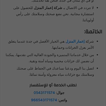
أو في أي مكان في جدة، فنحن هنا لخدمتك.
لا تتردد في الاتصال بـ
شركة إعمار المنزل
للحصول على
استشارة مجانية. نحن نضع صحتك وسلامتك على رأس
أولوياتنا.
الخاتمة:
شركة
إعمار المنزل
هي الخيار الأفضل في جدة عندما يتعلق
الأمر بعزل الخزانات وحمايتها.
من خلال خدماتنا المتميزة والجودة العالية التي نقدمها، يمكننا
أن نضمن لك خزانات محمية ومياه آمنة ونقية.
اتصل بنا اليوم ودعنا نساعدك في الحفاظ على صحتك
وسلامتك مع خزانات مياه معزولة وآمنة تمامًا.
لطلب الخدمة أو للإستفسار
جوال:
0543171574
واتس:
966543171574