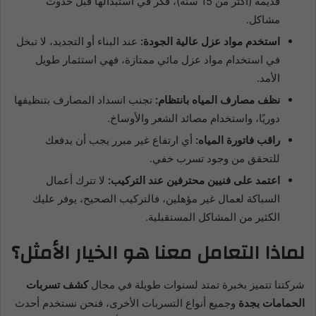
قديمة (أكثر من 15 سنة)، فكر في استبدالها قبل حدوث
مشاكل.
استخدم مواد عزل عالية الجودة:
عند البناء أو التجديد، لا تبخل
في استخدام مواد عزل مائي ممتازة، فهي استثمار طويل
الأمد.
نظف مصارف المياه بانتظام:
تجنب انسداد المصارف بتنظيفها
دوريًا، واستخدام مصائد الشعر والأوساخ.
راقب فاتورة المياه:
أي ارتفاع غير مبرر يجب أن يدفعك
للتحقق من وجود تسرب خفي.
اعتمد على فنيين محترفين عند التركيب:
لا تترك أعمال
السباكة لعمال غير مؤهلين، فالتركيب الصحيح، يوفر عليك
الكثير من المشاكل المستقبلية.
لماذا التعامل معنا هو الخيار الأمثل؟
شركتنا تتميز بخبرة تمتد لسنوات طويلة في مجال
كشف تسربات
الحمامات بجدة
وجميع أنواع التسربات الأخرى، فنحن نستخدم أحدث