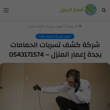
بحث
الق
عن
الرئيسية
/
كشف تسربات المياه بجده
كشف تسربات المياه بجده
شركة كشف تسربات الحمامات
بجدة إعمار المنزل – 0543171574