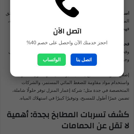
استخدام الصبغات الملونة:
حيث يتم وضع صبغة ملونة قرب المناطق
المشكوك بها ومراقبة حركتها، فإذا انجذبت الصبغة نحو نقطة معينة،
اتصل الآن
فهذا يشير إلى وجود تسرب.
احجز خدمتك الآن واحصل على خصم 40%
فحص نظام الأنابيب بالضغط:
يتم عزل كل خط من خطوط الأنابيب
وفحصه بالهواء المضغوط؛ لتحديد أي انخفاض في الضغط يدل على
وجود تسرب.
اتصل بنا
الواتساب
إصلاح تسربات المسابح يتطلب خبرة عالية في العزل المائي،
واستخدام مواد مقاومة للضغط المائي المستمر، والشركات
المتخصصة في جدة مثل؛ شركة إعمار المنزل توفر حلولًا شاملة،
تضمن عمرًا أطول للمسبح، وتوفيرًا كبيرًا في استهلاك المياه.
كشف تسربات المطابخ بجدة: أهمية
لا تقل عن الحمامات