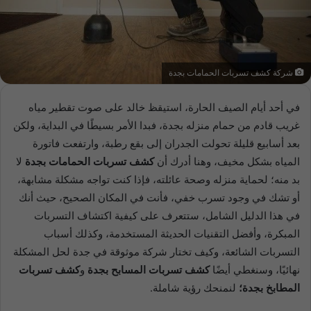
شركة كشف تسربات الحمامات بجدة
في أحد أيام الصيف الحارة، استيقظ خالد على صوت تقطير مياه
غريب قادم من حمام منزله بجدة، فبدا الأمر بسيطًا في البداية، ولكن
بعد أسابيع قليلة تحولت الجدران إلى بقع رطبة، وارتفعت فاتورة
المياه بشكل مخيف، وهنا أدرك أن
كشف تسربات الحمامات بجدة
لا
بد منه؛ لحماية منزله وصحة عائلته، فإذا كنت تواجه مشكلة مشابهة،
أو تشك في وجود تسرب خفي، فأنت في المكان الصحيح، حيث أنك
في هذا الدليل الشامل، ستتعرف على كيفية اكتشاف التسربات
المبكرة، وأفضل التقنيات الحديثة المستخدمة، وكذلك أسباب
التسربات الشائعة، وكيف تختار شركة موثوقة في جدة لحل المشكلة
نهائيًا، وسنغطي أيضًا
كشف تسربات المسابح بجدة
و
كشف تسربات
المطابخ بجدة؛
لنمنحك رؤية شاملة.