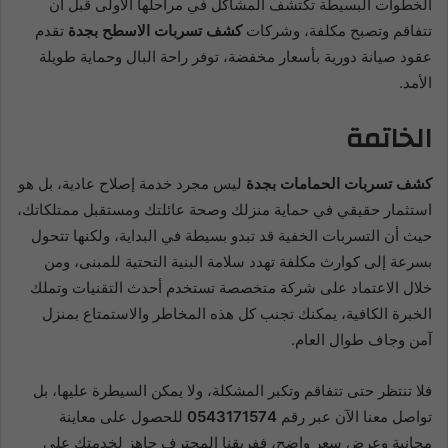
الخطوات البسيطة تكتشف المشاكل في مراحلها الأولى قبل أن
تتفاقم وتصبح مكلفة، وشركات
كشف تسربات الاسطح بجدة
تقدم
عقود صيانة دورية بأسعار مخفضة، توفر راحة البال وحماية طويلة
الأمد.
الخاتمة
كشف تسربات الحمامات بجدة
ليس مجرد خدمة إصلاح عادية، بل هو
استثمار حقيقي في حماية منزلك وصحة عائلتك ومستقبل ممتلكاتك،
حيث أن التسربات الخفية قد تبدو بسيطة في البداية، ولكنها تتحول
بسرعة إلى كوارث مكلفة تهدد سلامة البنية التحتية للمبنى، ومن
خلال الاعتماد على شركة متخصصة تستخدم أحدث التقنيات وتملك
الخبرة الكافية، يمكنك تجنب كل هذه المخاطر والاستمتاع بمنزل
آمن وجاف طوال العام.
فلا تنتظر حتى تتفاقم وتكبر المشكلة، ولا يمكن السيطرة عليها، بل
تواصل معنا الآن عبر رقم
0543171574
للحصول على معاينة
مجانية وعرض سعر واضح، ففريقنا المحترف جاهز لخدمتك على