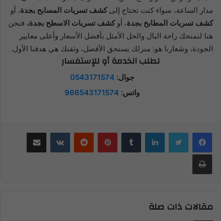
مدار الساعة، سواء كنت تحتاج إلى
كشف تسربات المسابح بجدة
، أو
كشف تسربات المطابخ بجدة
، أو
كشف تسربات الاسطح بجدة،
فنحن
هنا لنمنحك راحة البال والحل الأمثل بأفضل الأسعار وأعلى معايير
الجودة، وشعارنا هو: منزلك يستحق الأفضل، وثقتك هي هدفنا الأول.
لطلب الخدمة أو للإستفسار
جوال:
0543171574
واتس:
966543171574
لينكدإن
بينتيريست
مشاركة عبر البريد
طباعة
مقالات ذات صلة