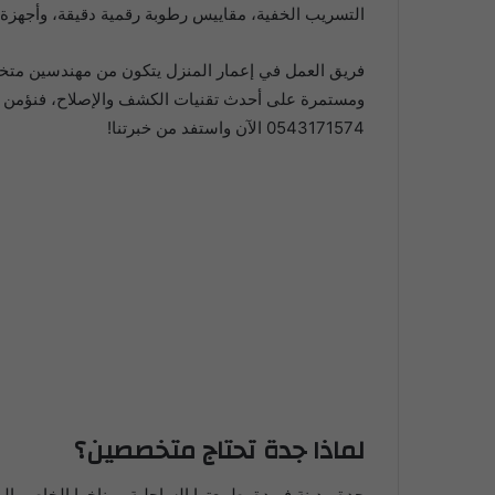
التسريب الخفية، مقاييس رطوبة رقمية دقيقة، وأجهزة اختبار ضغط متقد
فريق العمل في إعمار المنزل يتكون من مهندسين متخص
ومستمرة على أحدث تقنيات الكشف والإصلاح، فنؤمن بأن
0543171574 الآن واستفد من خبرتنا!
لماذا جدة تحتاج متخصصين؟
جدة مدينة فريدة بطبيعتها الساحلية ومناخها الخاص. 