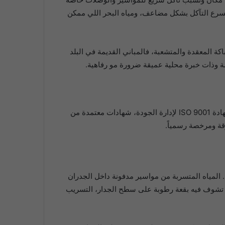
وتسرع التآكل بشكل مضاعف، ومياه البحر اللي ممكن
 المعقدة والمتشعبة، فالمباني القديمة في البلد
ة وذات خبرة محلية عميقة ضرورة مو رفاهية.
شركة إعمار المنزل حاصلة على عدة اعتمادات رسمية: ترخيص من أمانة جدة لمزاولة نشاط الكشف عن التسريبات والصيانة، شهادة ISO 9001 لإدارة الجودة، شهادات معتمدة من
قة ومرخصة رسمياً.
 المياه المتسربة من مواسير مدفونة داخل الجدران
ي تشوف فيه بقعة رطوبة على سطح الجدار، التسريب