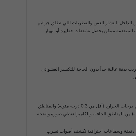
 الداخل، انتشار العفن والفطريات اللي تطلق جراثيم
ت المتقدمة ممكن يحصل تشققات خطيرة أو انهيار
 بدقة عالية جداً بدون الحاجة للتكسير العشوائي
ى.
كاميرا حرارية عالية الدقة تصور الجدران والأرضيات وتكشف فروقات دقيقة جداً في درجات الحرارة (أقل من 0.3 درجة مئوية) والمناطق
خنة) من المناطق الجافة، والكاميرا تعطي صورة واضحة
ة دقيقة وسماعات احترافية تكشف أصوات تسرب