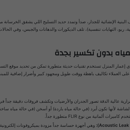
نية الإنشائية للجدار، صدأ وتمدد حديد التسليح اللي يشقق الخرسانة من
بو، التهابات تنفسية)، تلف الديكورات والدهانات والجبس، وفي الحالا
اه بدون تكسير بجدة
عمار المنزل تستخدم تقنيات حديثة متطورة تمكن من تحديد موقع التسريب
لى العملاء تكاليف باهظة ووقت طويل ومجهود كبير وأضرار إضافية للمبن
لشاشة لأنها تكون أبرد (في حالة مياه باردة) أو أسخن (في حالة مياه سا
 ألمانية من نوع FLIR متطورة جداً.
وهي أجهزة حساسة جداً مزودة بميكروفونات إلكتروني