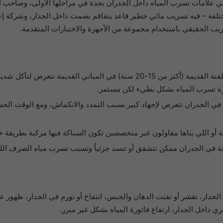
تخفي علامات تسرب المياه داخل الجدران بجدة في مراحلها الأولى، وصاحب
 مختلفة – فيه تسريب مائي خطير قاعد يتفاقم بصمت داخل الجدار، وشر
سريب الحقيقي باستخدام مجموعة من الأجهزة والاختبارات المتقدمة.
المواسير الحديدية أو المجلفنة القديمة (أكثر من 15-20 سنة) في المبا
رة تسرب المياه بشكل بطيء لكن مستمر.
 في الجدران تتعرض لإجهاد كبير بسبب التمدد والانكماش، ومع الوقت الح
أو اللي بناها مقاولون غير متخصصين تكون السباكة فيها مركبة بطريقة خاط
 في الجدران ممكن تتشقق أو تنسد جزئياً وتسبب تسرب مياه الصرف اللي
 الجدار، تقشر أو تفتت الدهان والجبس، انتفاخ أو تورم في الجدار، ظهور 
 داخل الجدار، ارتفاع فاتورة المياه بشكل غير مبرر.