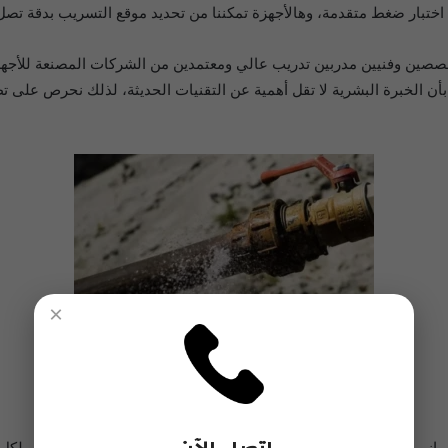
مة، وهالأجهزة تمكننا من تحديد موقع التسريب بدقة تصل لأقل من 5 سنتيمترات بدون الحاجة لت
صين وفنيين مدربين تدريب عالي ومعتمدين من الشركات المصنعة للأجهزة،
 الخبرة البشرية لا تقل أهمية عن التقنيات الحديثة، لذلك نحرص على تط
×
شركة كشف تسربات المياه بجدة
المباني في جدة تواجه تحديات كبيرة: الرطوبة العالية المستمرة تتسرب ل