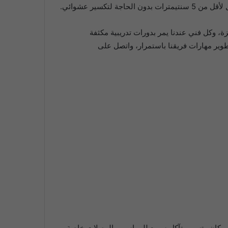
كسير عشوائي.
 وكل فني عندنا يمر بدورات تدريبية مكثفة
وير مهارات فريقنا باستمرار، واتصل على
كل مكان وتسبب تآكل سريع للمواسير والوصلات خاصة