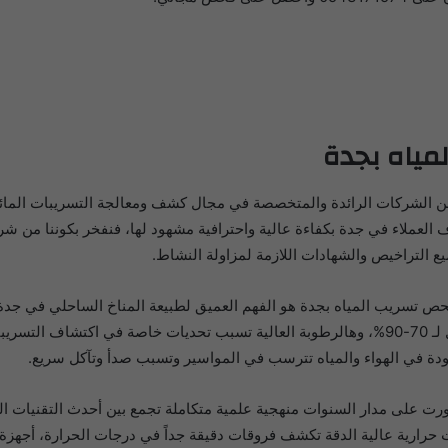
ياه بجدة
 الشركات الرائدة والمتخصصة في مجال كشف ومعالجة التسريبات المائية 
كثر من 15 سنة ونحن نخدم آلاف العملاء في جدة بكفاءة عالية واحترافية مشهود لها، فنفخر
 التراخيص والشهادات اللازمة لمزاولة النشاط.
ص تسريب المياه بجدة هو الفهم العميق لطبيعة المناخ الساحلي في جدة 
البحر الأحمر تتميز برطوبة عالية جداً طول السنة توصل لـ 70-90%، وهالرطوبة العالية تسبب تحديات
موجودة في الهواء والمياه تترسب في المواسير وتسبب صدأ وتآكل سريع.
على مدار السنوات منهجية علمية متكاملة تجمع بين أحدث التقنيات العا
ات حرارية عالية الدقة تكشف فروقات دقيقة جداً في درجات الحرارة، أجهز