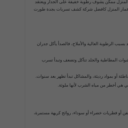
 المنزل ممكن يشوف رطوبة خفيفة على الجدار ويعتقد
كة إعمار المنزل كافضل شركة كشف تسربات بجدة طورت
ني القديمة تتعرض لتآكل شديد بسبب الرطوبة العالية والأملاح، فالصدأ يأكل جدران
شوات المطاطية والجلد تتآكل وتضعف وتبدأ تسرب
ئة أو بمواد رديئة، والمشاكل تبدأ تظهر بعد سنوات.
 هي أخطر من مياه الشرب لأنها ملوثة.
عفن أو فطريات خضراء أو سوداء، روائح كريهة مستمرة،