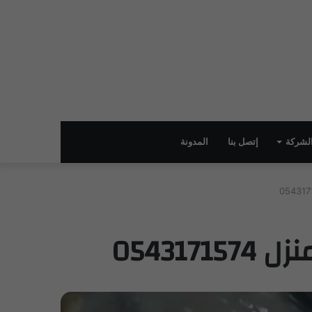
لشركة
إتصل بنا
المدونة
05431