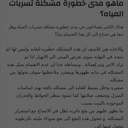
ماهو مدى خطورة مشكلة تسربات
المياه؟
هناك الكثير يتساءلون عن مدى خطوره مشكله تسربات المياه وهل
حقا هي تحتاج الى كل هذا الاهتمام منا؟
والاجابه هي للاسف ان هذه المشكله خطيره للغايه وليس لها اى
نتيجه في النهايه سوى تعرض المبنى الى الانهيار اذا تم
ترك الامر وتم إهماله . وببساطه جدا ان عدم الاهتمام بمثل هذه
المشكله في بدايه ظهورها وبمجرد ملاحظتها سوف تحولها من
مشكله
صغيره وخلل بسيط للغايه الى مشكله بالغه تهدد اساسات
المنزل وتضعف صلابتها كما تشوه منظر الحوائط والجدران
الموجوده بالبيت بسبب
ما يظهر عليهم من بقع دائريه تظل في الاتساع مع استمرار
المشكله. و تتحول هذه البقع الى بقع سوداء مليئه بالرطوبه
يتحول لونها الى