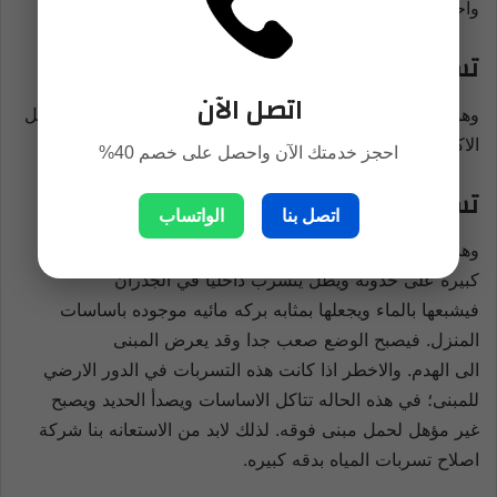
واحدا وهما..
تسرب ظاهر:
اتصل الآن
وهو ذلك التسرب الذي يمكننا ملاحظته و رؤيته بالعين فهو سهل
الاكتشاف وايضا سهل المعالجه والصيانه.
احجز خدمتك الآن واحصل على خصم 40%
تسرب خفى :
اتصل بنا
الواتساب
وهذا النوع هو الأخطر لانه لا يتم اكتشافه الا بعد مرور فتره
كبيره على حدوثه ويظل يتسرب داخليا في الجدران
فيشبعها بالماء ويجعلها بمثابه بركه مائيه موجوده باساسات
المنزل. فيصبح الوضع صعب جدا وقد يعرض المبنى
الى الهدم. والاخطر اذا كانت هذه التسربات في الدور الارضي
للمبنى؛ في هذه الحاله تتاكل الاساسات ويصدأ الحديد ويصبح
غير مؤهل لحمل مبنى فوقه. لذلك لابد من الاستعانه بنا شركة
اصلاح تسربات المياه بدقه كبيره.