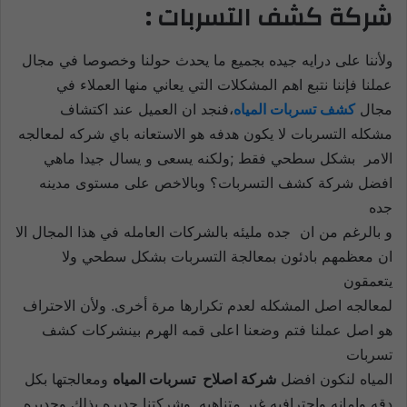
شركة كشف التسربات :
لأننا على درايه جيده بجميع ما يحدث حولنا وخصوصا في مجال
و
عملنا فإننا نتبع اهم المشكلات التي يعاني منها العملاء في
مجال
كشف تسربات المياه
،فنجد ان العميل عند اكتشاف
مشكله التسربات لا يكون هدفه هو الاستعانه باي شركه لمعالجه
الامر بشكل سطحي فقط ;ولكنه يسعى و يسال جيدا ماهي
افضل شركة كشف التسربات؟ وبالاخص على مستوى مدينه
جده
و بالرغم من ان جده مليئه بالشركات العامله في هذا المجال الا
ان معظمهم بادئون بمعالجة التسربات بشكل سطحي ولا
يتعمقون
لمعالجه اصل المشكله لعدم تكرارها مرة أخرى. ولأن الاحتراف
هو اصل عملنا فتم وضعنا اعلى قمه الهرم بينشركات كشف
تسربات
المياه لنكون افضل
شركة اصلاح تسربات المياه
ومعالجتها بكل
دقه وامانه واحترافيه غير متناهيه. وشركتنا جديره بذلك وجديره