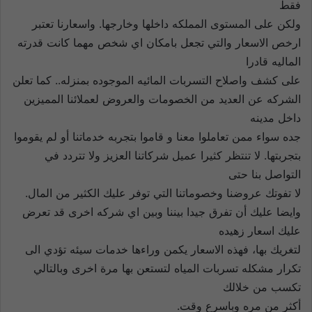
فقط
ولكن على المستوى المملكه داخلها وخارجها. واسعارنا تعتبر
ارخص الاسعار والتي تجعل بامكان اي شخص مهما كانت قدرته
الماليه قادرا
على كشف واصلاح التسربات المائيه الموجوده بمنزله.. كما تعلن
الشركه عن العديد من الخصومات والعروض لعملائنا المميزين
داخل مدينه
جده سواء ممن تعاملوا معنا و قاموا بتجربه خدماتنا أو لم يقوموا
بتجربتها. لا تنتظر كثيرا عميل شركاتنا العزيز ولا تتردد في
التواصل بنا حتى
لا تفوتك عروضنا وخصوماتنا التي توفر عليك الكثير من المال.
وايضا عليك أن تفرق جيدا بيننا وبين اي شركه اخرى قد تعرض
عليك اسعار زهيده
لتغريك بها، فهذه الاسعار يكمن وراءها خدمات سيئه تؤدي الى
تكرار مشكله تسربات المياه لتستعن بها مرة اخرى وبالتالي
تكسب من خلالك
أكثر من مره وباسرع وقت.