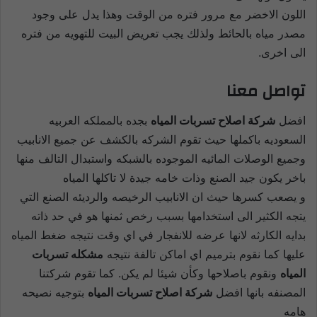
اللون الاخضر مع مرور فتره من الوقت وهذا يدل على وجود
مصدر مياه بالحائط ولذلك يجب تعريض البيت للتهويه من فتره
الى اخرى.
تواصل معنا
افضل
شركة اصلاح تسربات المياه
بجده بالمملكه العربيه
السعوديه باكملها حيث تقوم الشركه بالكشف عن جميع الانابيب
وجميع الوصلات المائيه الموجوده بالشبكه واستبدال التالف منها
باخر يكون جيد الصنع وذات خامه جيدة لا تاكلها المياه
و يصعب كسرها حيث ان الانابيب الرخيصه والرديئه الصنع التي
يتجه الكثير الى استخدامها بسبب رخص ثمنها هو في حد ذاته
بدايه الكارثه لانها عرضه للانفجار في اي وقت نتيجه ضغط المياه
عليها كما نقوم بترميم اي اماكن تالفة نتيجه
مشكله تسربات
المياه
ونقوم باصلاحها وكأن شيئا لم يكن. كما تقوم شركتنا
المصنفه بانها افضل
شركة اصلاح تسربات المياه
بتوجيه نصيحه
هامه