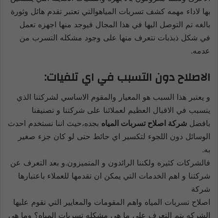
بها لاداء مهمه كشف تسربات المياهوالتي تعتبر تقدم هائل وثورة
بالغه تم التوصل اليها في هذا المجال فيوجد منها اجهزه تعمل
في شكل ذبذبات نتعرف منها على وجود مشكله التسرب من
عدمه.
الاصلاح دون التسبب في اي تلفيات:
و يعتبر هذا السبب هو المعيار والمقوم الاساسي لشركتنا الذي
يتسبب في الاقبال العظيم لعملائنا على شركتنا و تصنيفنا
بافضل
شركة اصلاح تسربات المياه
بجده،حيث اننا نستخدم احدث
الوسائل دون اللجوء لتكسير اي حائط حتى لو كان جزء صغير
به.
فالشركات كثيره ولكننا الرائدون و المتميزون.و بعد التعرف عن
شركتنا و اهم الخدمات التي يمكن ان تقدمها للعملاء باعتبارها
شركة
اصلاح تسربات المياه واهم المقومات والمعايير التي تقوم عليها
الشركه يتم التعرف على ما هي مشكله تسربات المياه؟ وما هي