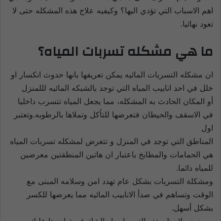
اهم
الاسباب التي تؤدي اليها؟ وكيفيه علاج هذه المشكله حتى لا
تعود نهائيا.
ما هي مشكله تسربات المياه؟
ان مشكله التسربات المائيه يمكن تعريفها بانها حدوث انكسار او
خلل في احد انابيب المياه التي توجد بالشبكه المائيه لللمنزل
أو المكان الحادث به المشكله، مما يجعل المياه تتسرب داخليا
في الاسقف والحيطان فتعرضها للتأكل وتملاها بالرطوبه.وتعتبر
اول
المناطق التي توجد في المنزل و تتعرض لمشكله تسربات المياه
هي الحمامات والمطابخ باعتبار ان هاتين المنطقتين معرضين
للمياه دائما.
ومشكلة التسربات بشكل عام تهدد امن وسلامه المبنى مع
الوقت وتساهم في صدأ الانابيب المائيه مما يعرضها للكسر
بشكل أسهل.
وبمجرد ملاحظه هذه التسربات او الشك في تواجدها عليك