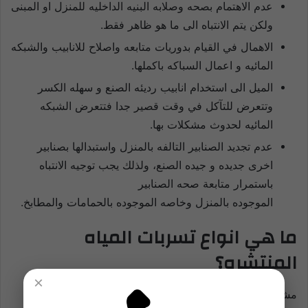
عدم الاهتمام بصحه وصلابه البنيه الداخليه للمنزل او المبنى
ولكن يتم الانتباه الى ما هو ظاهر فقط.
الاهمال في القيام بدوريات متابعه واصلاح للانابيب والشبكه
المائيه و اعمال السباكه باكملها.
الميل الى استخدام انابيب رديئه الصنع و سهله الكسر
وتتعرض للتآكل في وقت قصير جدا فتتعرض الشبكه
المائيه لحدوث مشكلات بها.
عدم تجديد الصنابير التالفه بالمنزل واستبدالها بصنابير
اخرى جديده و جيده الصنع، ولذلك يجب توجيه الانتباه
باستمرار متابعة صحه الصنابير
الموجوده بالمنزل وخاصه الموجوده بالحمامات والمطابخ.
ما هي انواع تسربات المياه
المنتشره؟
×
مشكله تسربات المياه واحده ولكنها تاخذ شكلين وليس شكلا