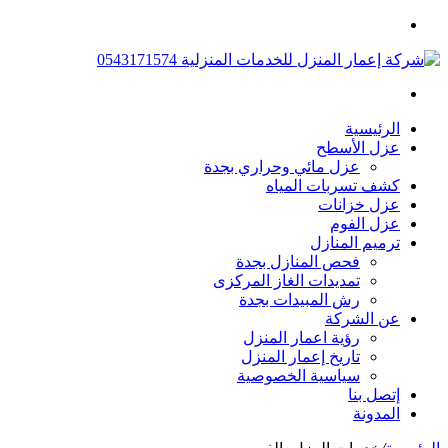
القائمة
بحث
عن
الرئيسية
عزل الأسطح
عزل مائي وحراري بجدة
كشف تسربات المياه
عزل خزانات
عزل الفوم
ترميم المنازل
فحص المنازل بجدة
تمديدات الغاز المركزى
رش المبيدات بجدة
عن الشركة
رؤية اعمار المنزل
تاريخ إعمار المنزل
سياسية الخصوصية
إتصل بنا
المدونة