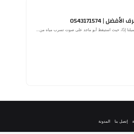
ل | 0543171574
عميلنا إذًا، حيث استيقظ أبو ماجد على صوت تسرب مياه من…
إتصل بنا
المدونة